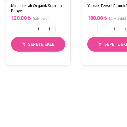
Minie Likralı Organik Süprem
Yaprak Tensel Pamuk 
Penye
120.00
₺
180.00
₺
[Kdv Dahil]
[Kdv Dahil]
SEPETE EKLE
SEPETE EK