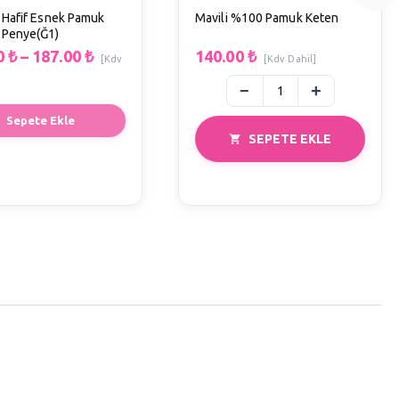
 Hafif Esnek Pamuk
Mavili %100 Pamuk Keten
 Penye(Ğ1)
0
₺
–
187.00
₺
140.00
₺
[Kdv
[Kdv Dahil]
Sepete Ekle
SEPETE EKLE