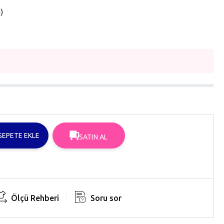
u
SEPETE EKLE
SATIN AL
Ölçü Rehberi
Soru sor