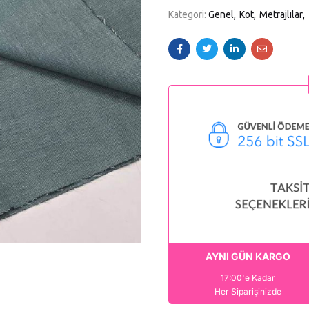
Kategori:
Genel
Kot
Metrajlılar
AYNI GÜN KARGO
17:00'e Kadar
Her Siparişinizde