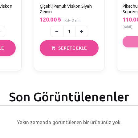
Viskon
Çiçekli Pamuk Viskon Siyah
Pikachu
Zemin
Süprem
120.00
₺
110.0
[Kdv Dahil]
Dahil]
LE
SEPETE EKLE
Son Görüntülenenler
Yakın zamanda görüntülenen bir ürününüz yok.