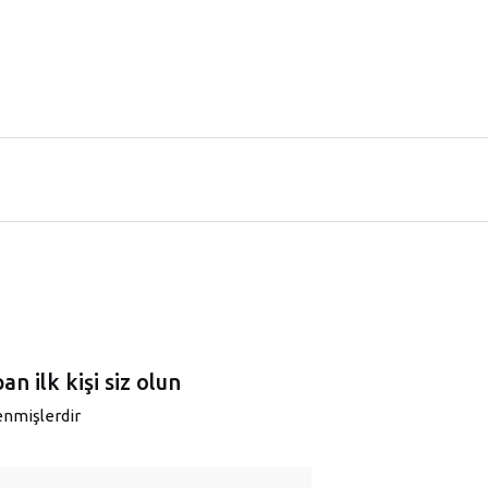
 ilk kişi siz olun
lenmişlerdir