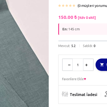
0
müşteri yorum
150.00
₺
[Kdv Dahil]
En:
145 cm
Mevcut:
5.2
Satıldı:
0
Favorilere Ekle
Teslimat İadesi