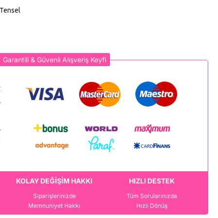
Tensel
Garantili & Güvenli Alışveriş Keyfi
KOLAY DEĞİŞİM HAKKI
HIZLI DESTEK
Siparişlerinizde
Tüm Sorularınızda
Memnuniyet Hakkı
Hızlı Dönüş