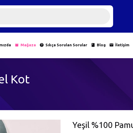
mızda
Mağaza
Sıkça Sorulan Sorular
Blog
İletişim
el Kot
Yeşil %100 Pamu