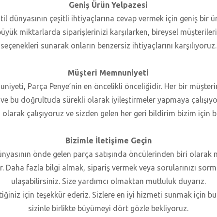
Geniş Ürün Yelpazesi
til dünyasının çeşitli ihtiyaçlarına cevap vermek için geniş bir 
büyük miktarlarda siparişlerinizi karşılarken, bireysel müşteriler
seçenekleri sunarak onların benzersiz ihtiyaçlarını karşılıyoruz.
Müşteri Memnuniyeti
iyeti, Parça Penye’nin en öncelikli önceliğidir. Her bir müşterim
 ve bu doğrultuda sürekli olarak iyileştirmeler yapmaya çalışıyo
 olarak çalışıyoruz ve sizden gelen her geri bildirim bizim için bi
Bizimle İletişime Geçin
dünyasının önde gelen parça satışında öncülerinden biri olarak 
. Daha fazla bilgi almak, sipariş vermek veya sorularınızı sorm
ulaşabilirsiniz. Size yardımcı olmaktan mutluluk duyarız.
tiğiniz için teşekkür ederiz. Sizlere en iyi hizmeti sunmak için 
sizinle birlikte büyümeyi dört gözle bekliyoruz.