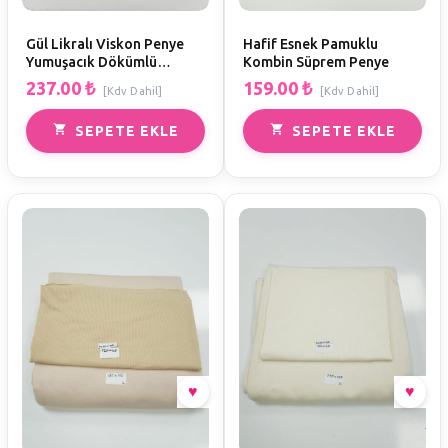
Gül Likralı Viskon Penye
Hafif Esnek Pamuklu
Yumuşacık Dökümlü
Kombin Süprem Penye
Kombin
237.00
₺
159.00
₺
[Kdv Dahil]
[Kdv Dahil]
SEPETE EKLE
SEPETE EKLE