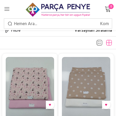
0
Giriş Yap
Filtre
Varsayılan Sıralama
Beni hatırla
Şifrenizi mi unuttunuz?
GIRIŞ
HESAP OLUŞTUR