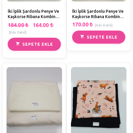
İki İplik Şardonlu Penye Ve
İki İplik Şardonlu Penye Ve
Kaşkorse Ribana Kombin
Kaşkorse Ribana Kombin
(Ölçüler EnxBoy)
(Ölçüler EnxBoy)
170.00
₺
184.00
₺
164.00
₺
[Kdv Dahil]
[Kdv Dahil]
SEPETE EKLE
SEPETE EKLE