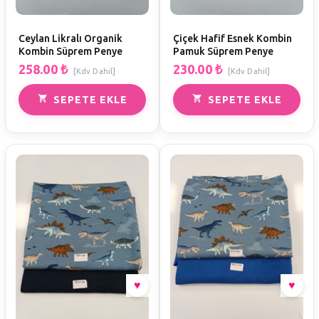
Ceylan Likralı Organik
Çiçek Hafif Esnek Kombin
Kombin Süprem Penye
Pamuk Süprem Penye
258.00
₺
230.00
₺
[Kdv Dahil]
[Kdv Dahil]
SEPETE EKLE
SEPETE EKLE