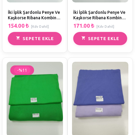
İki İplik Şardonlu Penye Ve
İki İplik Şardonlu Penye Ve
Kaşkorse Ribana Kombin
Kaşkorse Ribana Kombin
(Ölçüler EnxBoy)
(Ölçüler EnxBoy)
154.00
₺
171.00
₺
[Kdv Dahil]
[Kdv Dahil]
SEPETE EKLE
SEPETE EKLE
-%11