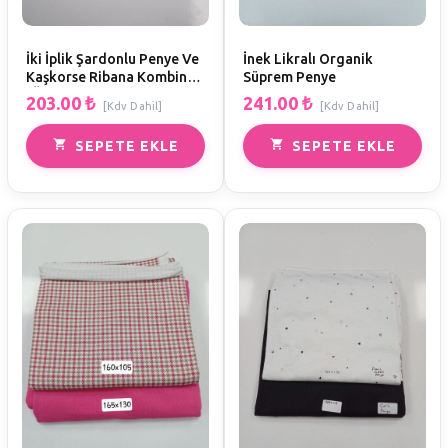
İki İplik Şardonlu Penye Ve
İnek Likralı Organik
Kaşkorse Ribana Kombin
Süprem Penye
(Ölçüler EnxBoy)
203.00
₺
241.00
₺
[Kdv Dahil]
[Kdv Dahil]
SEPETE EKLE
SEPETE EKLE