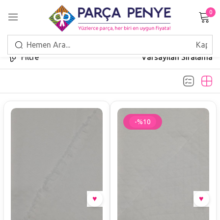
0
Giriş Yap
Filtre
Varsayılan Sıralama
Beni hatırla
Şifrenizi mi unuttunuz?
-%10
GIRIŞ
HESAP OLUŞTUR