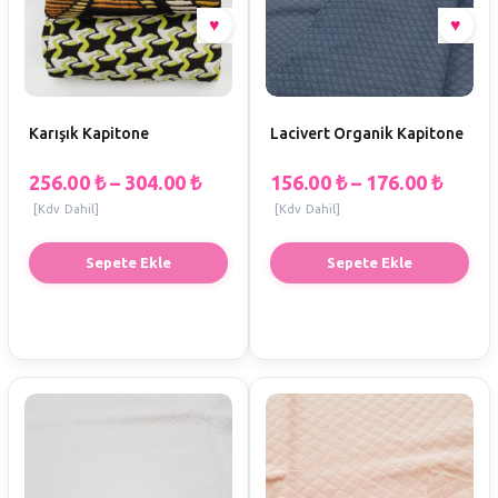
Karışık Kapitone
Lacivert Organik Kapitone
256.00
₺
–
304.00
₺
156.00
₺
–
176.00
₺
[Kdv Dahil]
[Kdv Dahil]
Sepete Ekle
Sepete Ekle