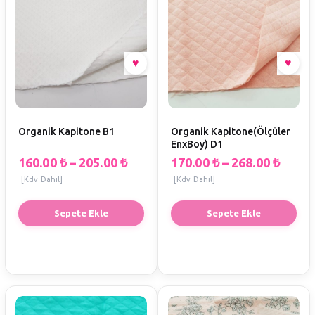
Organik Kapitone B1
Organik Kapitone(Ölçüler
EnxBoy) D1
160.00
₺
–
205.00
₺
170.00
₺
–
268.00
₺
[Kdv Dahil]
[Kdv Dahil]
Sepete Ekle
Sepete Ekle