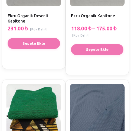
Ekru Organik Desenli
Ekru Organik Kapitone
Kapitone
231.00
₺
118.00
₺
–
175.00
₺
[Kdv Dahil]
[Kdv Dahil]
Sepete Ekle
Sepete Ekle