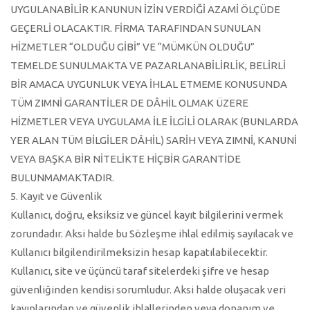
UYGULANABİLİR KANUNUN İZİN VERDİĞİ AZAMİ ÖLÇÜDE
GEÇERLİ OLACAKTIR. FİRMA TARAFINDAN SUNULAN
HİZMETLER “OLDUĞU GİBİ” VE “MÜMKÜN OLDUĞU”
TEMELDE SUNULMAKTA VE PAZARLANABİLİRLİK, BELİRLİ
BİR AMACA UYGUNLUK VEYA İHLAL ETMEME KONUSUNDA
TÜM ZIMNİ GARANTİLER DE DÂHİL OLMAK ÜZERE
HİZMETLER VEYA UYGULAMA İLE İLGİLİ OLARAK (BUNLARDA
YER ALAN TÜM BİLGİLER DÂHİL) SARİH VEYA ZIMNİ, KANUNİ
VEYA BAŞKA BİR NİTELİKTE HİÇBİR GARANTİDE
BULUNMAMAKTADIR.
5. Kayıt ve Güvenlik
Kullanıcı, doğru, eksiksiz ve güncel kayıt bilgilerini vermek
zorundadır. Aksi halde bu Sözleşme ihlal edilmiş sayılacak ve
Kullanıcı bilgilendirilmeksizin hesap kapatılabilecektir.
Kullanıcı, site ve üçüncü taraf sitelerdeki şifre ve hesap
güvenliğinden kendisi sorumludur. Aksi halde oluşacak veri
kayıplarından ve güvenlik ihlallerinden veya donanım ve