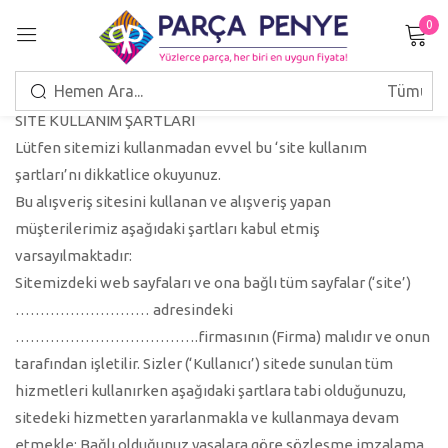
0
Giriş Yap
SİTE KULLANIM ŞARTLARI
Lütfen sitemizi kullanmadan evvel bu ‘site kullanım
şartları’nı dikkatlice okuyunuz.
Bu alışveriş sitesini kullanan ve alışveriş yapan
Beni hatırla
Şifrenizi mi unuttunuz?
müşterilerimiz aşağıdaki şartları kabul etmiş
varsayılmaktadır:
GIRIŞ
Sitemizdeki web sayfaları ve ona bağlı tüm sayfalar (‘site’)
……………………… adresindeki
……………………………….firmasının (Firma) malıdır ve onun
HESAP OLUŞTUR
tarafından işletilir. Sizler (‘Kullanıcı’) sitede sunulan tüm
hizmetleri kullanırken aşağıdaki şartlara tabi olduğunuzu,
sitedeki hizmetten yararlanmakla ve kullanmaya devam
etmekle; Bağlı olduğunuz yasalara göre sözleşme imzalama