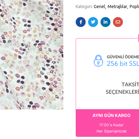
Kategori:
Genel
Metrajlılar
Popl
AYNI GÜN KARGO
17:00'e Kadar
Her Siparişinizde