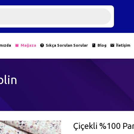
mızda
Mağaza
Sıkça Sorulan Sorular
Blog
İletişim
lin
Çiçekli %100 Pa