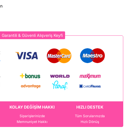
in
Garantili & Güvenli Alışveriş Keyfi
KOLAY DEĞİŞİM HAKKI
HIZLI DESTEK
Siparişlerinizde
Tüm Sorularınızda
Memnuniyet Hakkı
Hızlı Dönüş