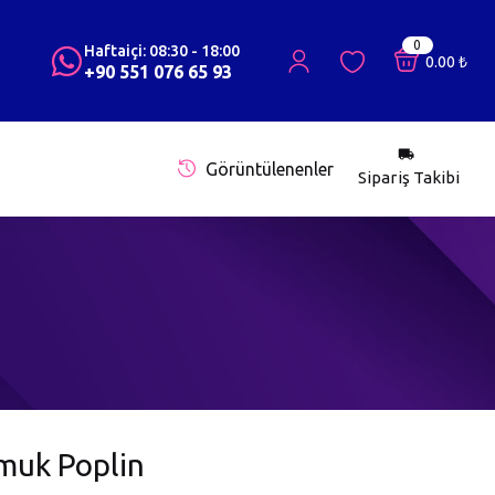
0
Haftaiçi: 08:30 - 18:00
0.00
₺
+90 551 076 65 93
Görüntülenenler
Sipariş Takibi
muk Poplin