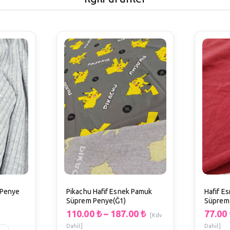
i Penye
Pikachu Hafif Esnek Pamuk
Hafif E
Süprem Penye(Ğ1)
Süprem
EnxBoy
110.00
₺
–
187.00
₺
77.00
[Kdv
Dahil]
Dahil]