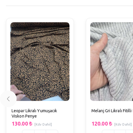
Leopar Likralı Yumuşacık
Melanj Gri Likralı Fitill
Viskon Penye
130.00
₺
120.00
₺
[Kdv Dahil]
[Kdv Dahil]