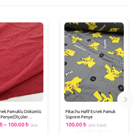
snek Pamuklu Dökümlü
Pikachu Hafif Esnek Pamuk
 Penye(Ölçüler
Süprem Penye
)
₺
–
100.00
₺
100.00
₺
[Kdv
[Kdv Dahil]