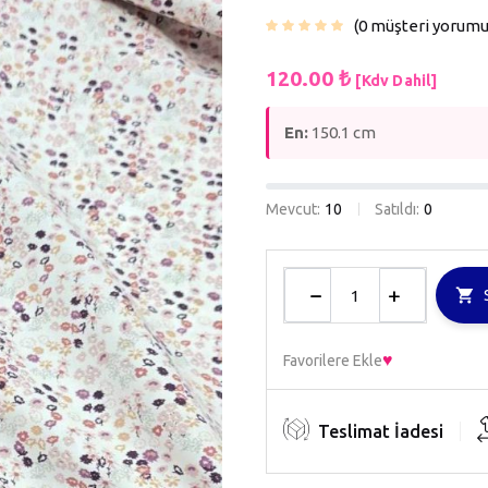
0
müşteri yorum
120.00
₺
[Kdv Dahil]
En:
150.1 cm
Mevcut:
10
Satıldı:
0
Favorilere Ekle
Teslimat İadesi