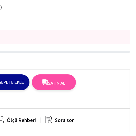
u
SEPETE EKLE
SATIN AL
Ölçü Rehberi
Soru sor