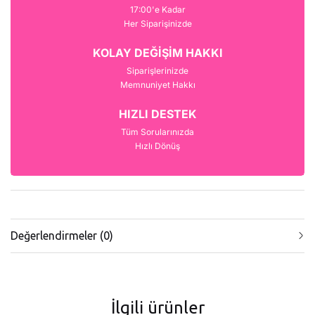
17:00'e Kadar
Her Siparişinizde
KOLAY DEĞİŞİM HAKKI
Siparişlerinizde
Memnuniyet Hakkı
HIZLI DESTEK
Tüm Sorularınızda
Hızlı Dönüş
Değerlendirmeler (0)
İlgili ürünler