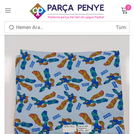
0
Giriş Yap
Beni hatırla
Şifrenizi mi unuttunuz?
GIRIŞ
HESAP OLUŞTUR