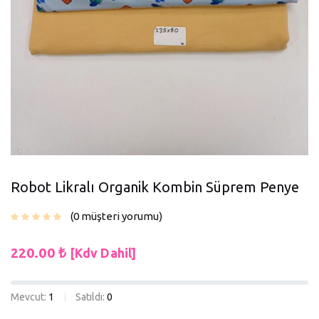
Robot Likralı Organik Kombin Süprem Penye
0
müşteri yorumu
220.00
₺
[Kdv Dahil]
Mevcut:
1
Satıldı:
0