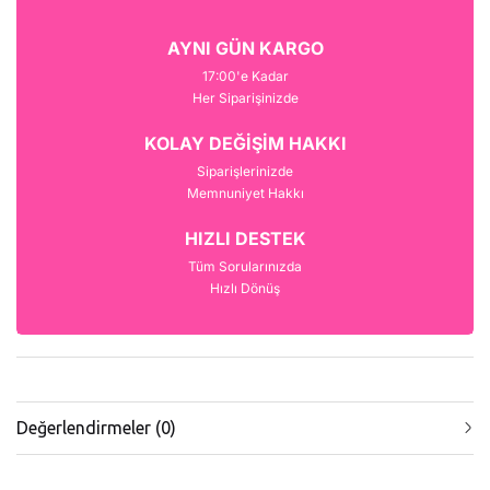
AYNI GÜN KARGO
17:00'e Kadar
Her Siparişinizde
KOLAY DEĞİŞİM HAKKI
Siparişlerinizde
Memnuniyet Hakkı
HIZLI DESTEK
Tüm Sorularınızda
Hızlı Dönüş
Değerlendirmeler (0)