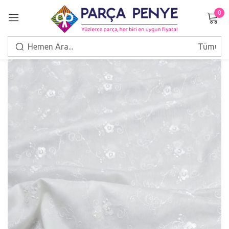
0
Giriş Yap
Beni hatırla
Şifrenizi mi unuttunuz?
GIRIŞ
HESAP OLUŞTUR