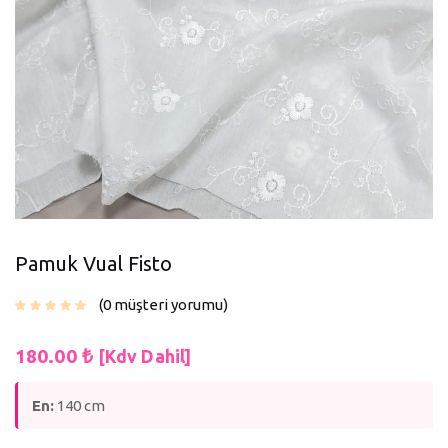
Pamuk Vual Fisto
0
müşteri yorumu
180.00
₺
[Kdv Dahil]
En:
140 cm