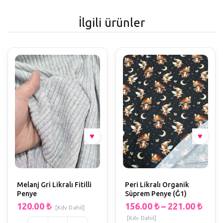
İlgili ürünler
Melanj Gri Likralı Fitilli
Peri Likralı Organik
Penye
Süprem Penye (Ğ1)
120.00
₺
156.00
₺
–
221.00
₺
[Kdv Dahil]
[Kdv Dahil]