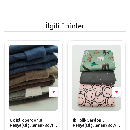
İlgili ürünler
Üç İplik Şardonlu
İki İplik Şardonlu
Penye(Ölçüler EnxBoy)
Penye(Ölçüler EnxBoy)