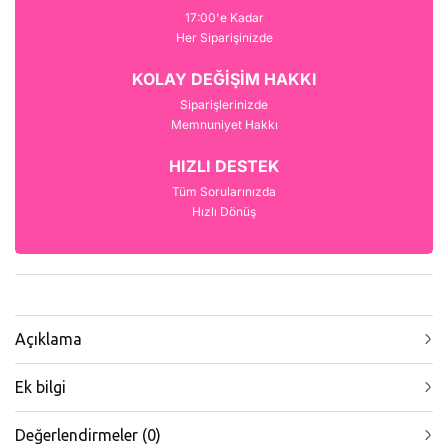
17:00'e Kadar
Her Siparişinizde
KOLAY DEĞİŞİM HAKKI
Siparişlerinizde
Memnuniyet Hakkı
HIZLI DESTEK
Tüm Sorularınızda
Hızlı Dönüş
Açıklama
Ek bilgi
Değerlendirmeler (0)