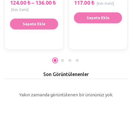
E1
E1
124.00
₺
–
136.00
₺
117.00
₺
[Kdv Dahil]
[Kdv Dahil]
Sepete Ekle
Sepete Ekle
Son Görüntülenenler
Yakın zamanda görüntülenen bir ürününüz yok.