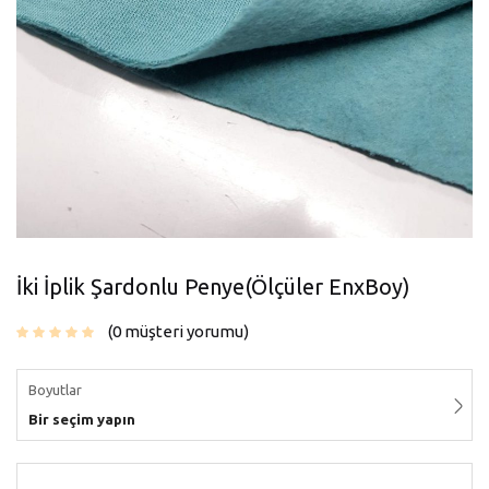
İki İplik Şardonlu Penye(Ölçüler EnxBoy)
0
müşteri yorumu
Boyutlar
Bir seçim yapın