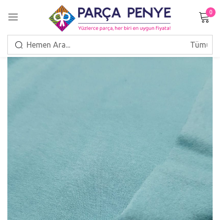
0
Giriş Yap
Beni hatırla
Şifrenizi mi unuttunuz?
GIRIŞ
HESAP OLUŞTUR