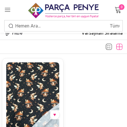
0
Giriş Yap
Filtre
Varsayılan Sıralama
Beni hatırla
Şifrenizi mi unuttunuz?
GIRIŞ
HESAP OLUŞTUR