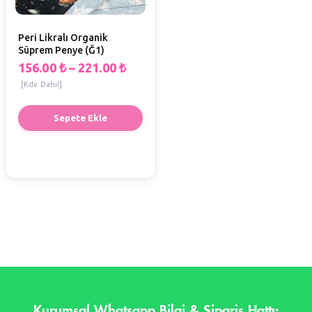
Peri Likralı Organik
Süprem Penye (Ğ1)
156.00
₺
–
221.00
₺
[Kdv Dahil]
Sepete Ekle
Kurumsal Whatsapp Bilgi & Sipariş Hattı: