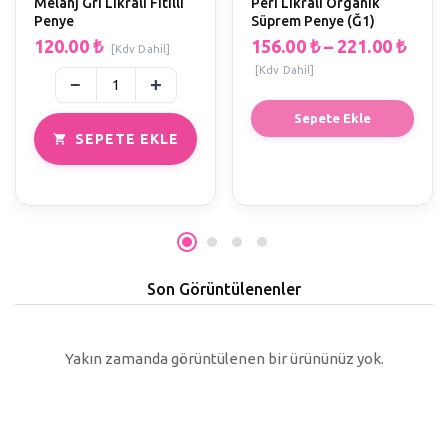
Melanj Gri Likralı Fitilli
Peri Likralı Organik
Penye
Süprem Penye (Ğ1)
120.00
₺
156.00
₺
–
221.00
₺
[Kdv Dahil]
[Kdv Dahil]
Sepete Ekle
SEPETE EKLE
Son Görüntülenenler
Yakın zamanda görüntülenen bir ürününüz yok.