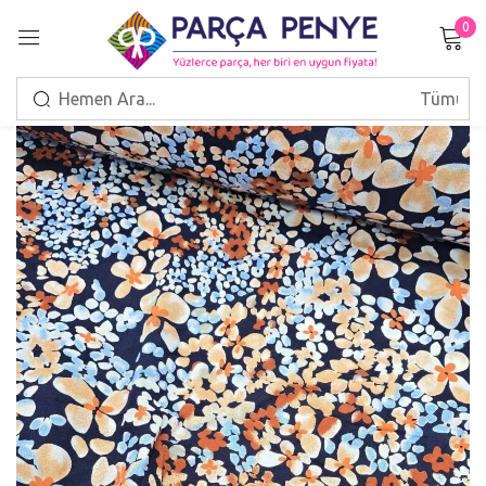
0
Giriş Yap
Beni hatırla
Şifrenizi mi unuttunuz?
GIRIŞ
HESAP OLUŞTUR