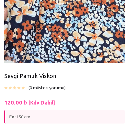
Sevgi Pamuk Viskon
0
müşteri yorumu
120.00
₺
[Kdv Dahil]
En:
150 cm