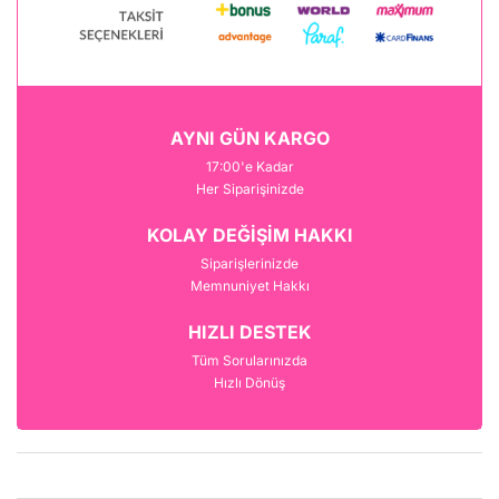
AYNI GÜN KARGO
17:00'e Kadar
Her Siparişinizde
KOLAY DEĞİŞİM HAKKI
Siparişlerinizde
Memnuniyet Hakkı
HIZLI DESTEK
Tüm Sorularınızda
Hızlı Dönüş