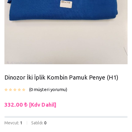
Dinozor İki İplik Kombin Pamuk Penye (H1)
0
müşteri yorumu
332.00
₺
[Kdv Dahil]
Mevcut:
1
Satıldı:
0