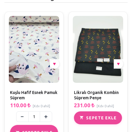
Kuşlu Hafif Esnek Pamuk
Likralı Organik Kombin
Süprem
Süprem Penye
110.00
₺
231.00
₺
[Kdv Dahil]
[Kdv Dahil]
SEPETE EKLE