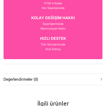
17:00'e Kadar
Her Siparişinizde
KOLAY DEĞİŞİM HAKKI
Siparişlerinizde
Memnuniyet Hakkı
HIZLI DESTEK
Tüm Sorularınızda
Hızlı Dönüş
Değerlendirmeler (0)
İlgili ürünler