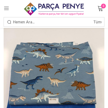
0
Giriş Yap
Beni hatırla
Şifrenizi mi unuttunuz?
GIRIŞ
HESAP OLUŞTUR