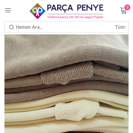
0
Giriş Yap
Beni hatırla
Şifrenizi mi unuttunuz?
GIRIŞ
HESAP OLUŞTUR