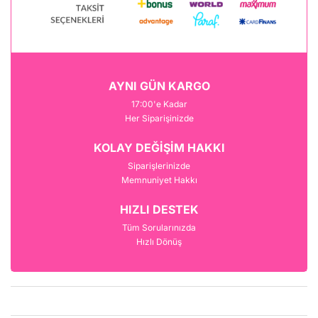
AYNI GÜN KARGO
17:00'e Kadar
Her Siparişinizde
KOLAY DEĞİŞİM HAKKI
Siparişlerinizde
Memnuniyet Hakkı
HIZLI DESTEK
Tüm Sorularınızda
Hızlı Dönüş