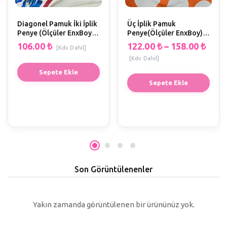
Diagonel Pamuk İki İplik
Üç İplik Pamuk
Penye (Ölçüler EnxBoy)
Penye(Ölçüler EnxBoy)
(H1)
G1
106.00
₺
122.00
₺
–
158.00
₺
[Kdv Dahil]
[Kdv Dahil]
Sepete Ekle
Sepete Ekle
Son Görüntülenenler
Yakın zamanda görüntülenen bir ürününüz yok.