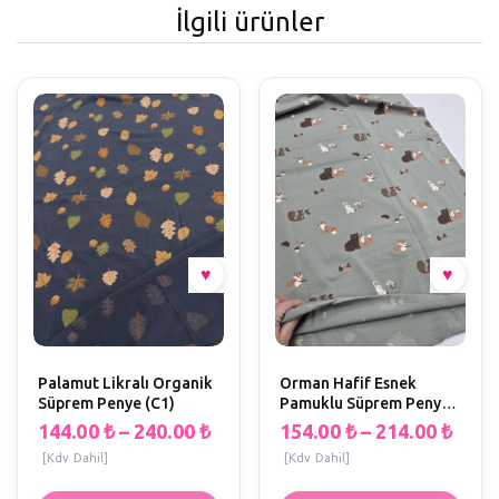
İlgili ürünler
Palamut Likralı Organik
Orman Hafif Esnek
Süprem Penye (C1)
Pamuklu Süprem Penye
(Ölçüler EnxBoy) (Ğ1)
144.00
₺
–
240.00
₺
154.00
₺
–
214.00
₺
[Kdv Dahil]
[Kdv Dahil]