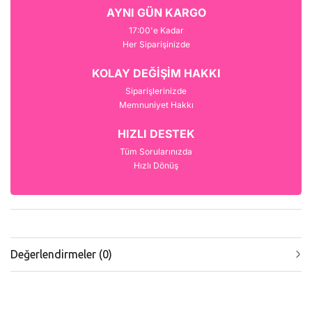
AYNI GÜN KARGO
17:00'e Kadar
Her Siparişinizde
KOLAY DEĞİŞİM HAKKI
Siparişlerinizde
Memnuniyet Hakkı
HIZLI DESTEK
Tüm Sorularınızda
Hızlı Dönüş
Değerlendirmeler (0)