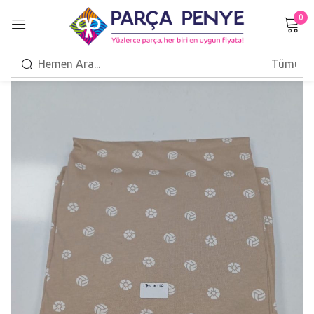
0
Giriş Yap
Beni hatırla
Şifrenizi mi unuttunuz?
GIRIŞ
HESAP OLUŞTUR