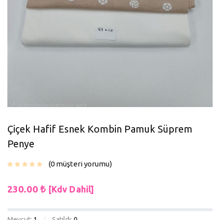
Çiçek Hafif Esnek Kombin Pamuk Süprem
Penye
0
müşteri yorumu
230.00
₺
[Kdv Dahil]
Mevcut:
1
Satıldı:
0