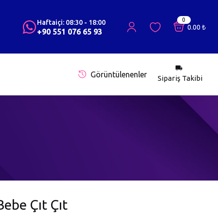
400.00
₺
[Kdv Dahil]
STOKTA YOK
0
Haftaiçi: 08:30 - 18:00
0.00
₺
+90 551 076 65 93
Görüntülenenler
Sipariş Takibi
Bebe Çıt Çıt