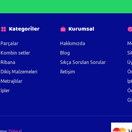
Kategoriler
Kurumsal
Parçalar
Hakkımızda
Me
Kombin setler
Blog
Si
Ribana
Sıkça Sorulan Sorular
Üy
Dikiş Malzemeleri
İletişim
Ön
Metrajlılar
İp
İpler
Ö
Gi
rme:
Dijipal