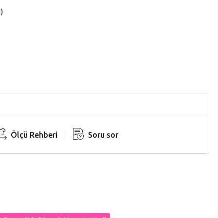
u
Ölçü Rehberi
Soru sor