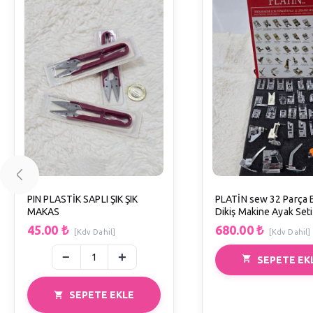
PIN PLASTİK SAPLI ŞIK ŞIK
PLATİN sew 32 Parça E
MAKAS
Dikiş Makine Ayak Seti
(Dönüştürücü ayak He
45.00
₺
680.00
₺
[Kdv Dahil]
[Kdv Dahil]
SEPETE EK
SEPETE EKLE