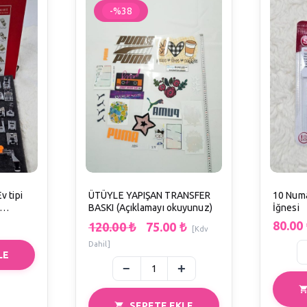
-%38
v tipi
ÜTÜYLE YAPIŞAN TRANSFER
10 Numa
BASKI (Açıklamayı okuyunuz)
İğnesi
diye)
80.00
120.00
₺
75.00
₺
[Kdv
Dahil]
LE
SEPETE EKLE