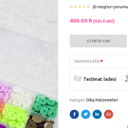
0
müşteri yorum
400.00
₺
[Kdv Dahil]
STOKTA YOK
Favorilere Ekle
Teslimat İadesi
Kategori:
Dikiş Malzemeleri