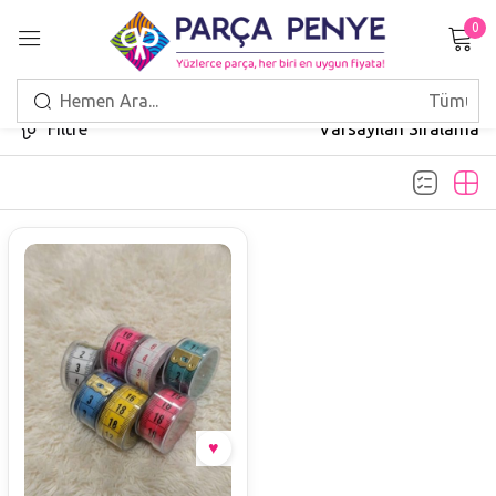
0
Giriş Yap
Filtre
Varsayılan Sıralama
Beni hatırla
Şifrenizi mi unuttunuz?
GIRIŞ
HESAP OLUŞTUR