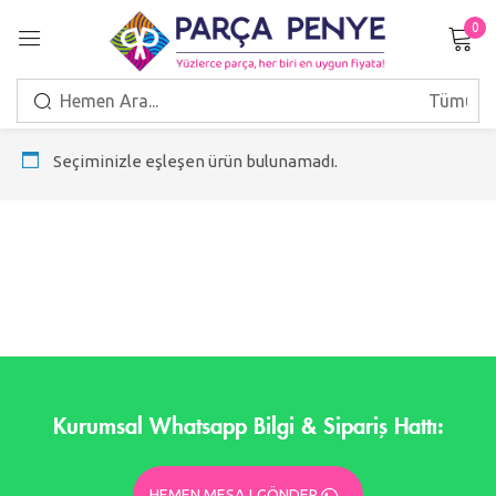
0
Giriş Yap
Seçiminizle eşleşen ürün bulunamadı.
Beni hatırla
Şifrenizi mi unuttunuz?
GIRIŞ
HESAP OLUŞTUR
Kurumsal Whatsapp Bilgi & Sipariş Hattı:
HEMEN MESAJ GÖNDER