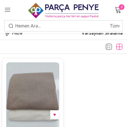
0
Giriş Yap
Filtre
Varsayılan Sıralama
Beni hatırla
Şifrenizi mi unuttunuz?
GIRIŞ
HESAP OLUŞTUR