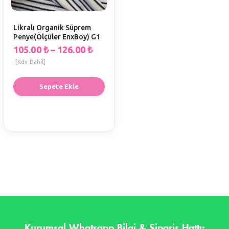
Likralı Organik Süprem
Penye(Ölçüler EnxBoy) G1
105.00
₺
–
126.00
₺
[Kdv Dahil]
Sepete Ekle
Kurumsal Whatsapp Bilgi & Sipariş Hattı: