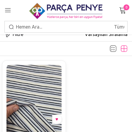
0
Giriş Yap
Filtre
Varsayılan Sıralama
Beni hatırla
Şifrenizi mi unuttunuz?
GIRIŞ
HESAP OLUŞTUR