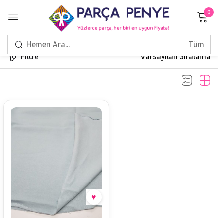
0
Giriş Yap
Filtre
Varsayılan Sıralama
Beni hatırla
Şifrenizi mi unuttunuz?
GIRIŞ
HESAP OLUŞTUR