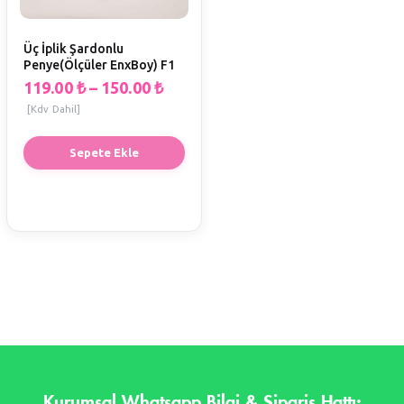
Üç İplik Şardonlu
Penye(Ölçüler EnxBoy) F1
119.00
₺
–
150.00
₺
[Kdv Dahil]
Sepete Ekle
Kurumsal Whatsapp Bilgi & Sipariş Hattı: