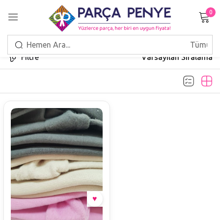
0
Giriş Yap
Filtre
Varsayılan Sıralama
Beni hatırla
Şifrenizi mi unuttunuz?
GIRIŞ
HESAP OLUŞTUR