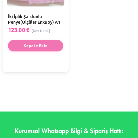
İki İplik Şardonlu
Penye(Ölçüler EnxBoy) A1
123.00
₺
[Kdv Dahil]
Sepete Ekle
Kurumsal Whatsapp Bilgi & Sipariş Hattı: