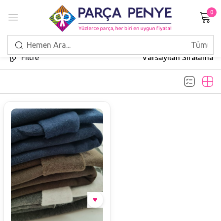
0
Giriş Yap
Filtre
Varsayılan Sıralama
Beni hatırla
Şifrenizi mi unuttunuz?
GIRIŞ
HESAP OLUŞTUR