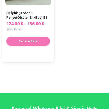
Üç İplik Şardonlu
Penye(Ölçüler EnxBoy) E1
124.00
₺
–
136.00
₺
[Kdv Dahil]
Sepete Ekle
Kurumsal Whatsapp Bilgi & Sipariş Hattı: