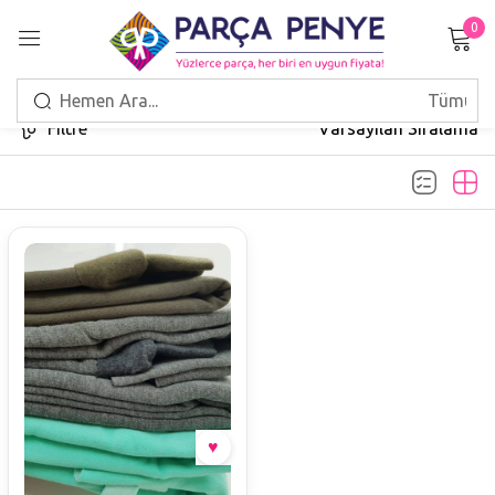
0
Giriş Yap
Filtre
Varsayılan Sıralama
Beni hatırla
Şifrenizi mi unuttunuz?
GIRIŞ
HESAP OLUŞTUR