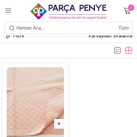
0
Giriş Yap
Filtre
Varsayılan Sıralama
Beni hatırla
Şifrenizi mi unuttunuz?
GIRIŞ
HESAP OLUŞTUR