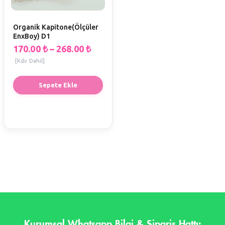
Organik Kapitone(Ölçüler
EnxBoy) D1
170.00
₺
–
268.00
₺
[Kdv Dahil]
Sepete Ekle
Kurumsal Whatsapp Bilgi & Sipariş Hattı: