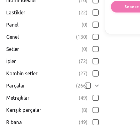
İndirimdekiler
(10)
Sepete 
Lastikler
(22)
Panel
(0)
Genel
(130)
Setler
(0)
İpler
(72)
Kombin setler
(27)
Parçalar
(266)
Metrajlılar
(49)
Karışık parçalar
(8)
Ribana
(49)