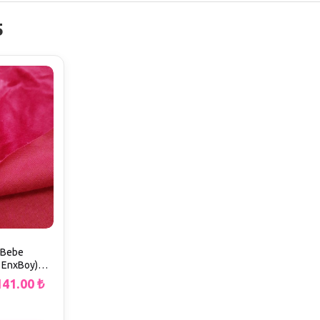
5
k Bebe
r EnxBoy)
141.00
₺