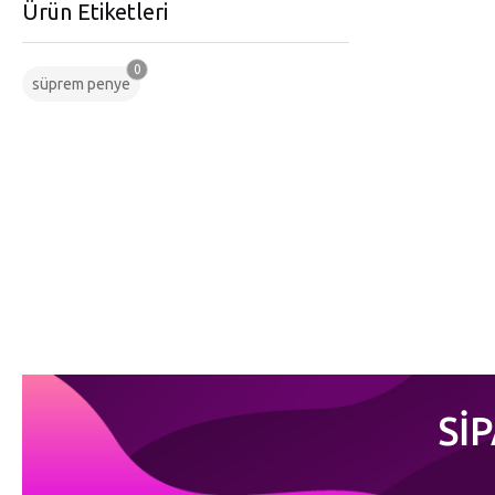
Ürün Etiketleri
0
süprem penye
Sİ