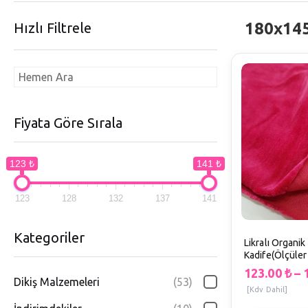
180x14
Hızlı Filtrele
Fiyata Göre Sırala
123 ₺
141 ₺
123
128
132
137
141
Kategoriler
Likralı Organi
Kadife(Ölçüle
D1
123.00
₺
–
Dikiş Malzemeleri
(53)
[Kdv Dahil]