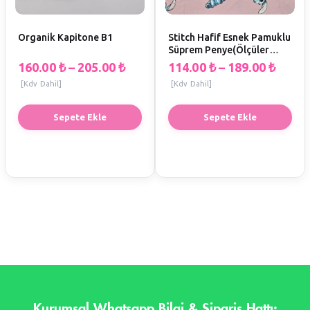
Organik Kapitone B1
Stitch Hafif Esnek Pamuklu
Süprem Penye(Ölçüler
EnxBoy) (Ğ1)
160.00
₺
–
205.00
₺
114.00
₺
–
189.00
₺
[Kdv Dahil]
[Kdv Dahil]
Sepete Ekle
Sepete Ekle
Kurumsal Whatsapp Bilgi & Sipariş Hattı: