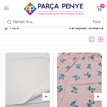
0
Giriş Yap
Filtre
Varsayılan Sıralama
Beni hatırla
Şifrenizi mi unuttunuz?
GIRIŞ
HESAP OLUŞTUR