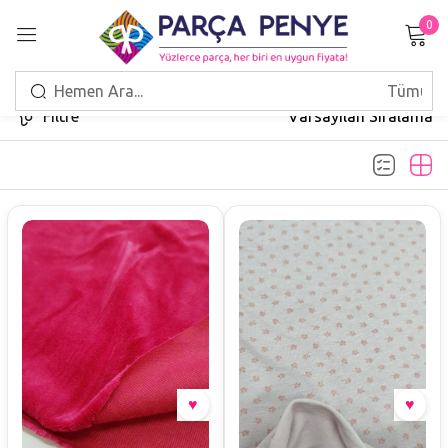
0
Giriş Yap
Filtre
Varsayılan Sıralama
Beni hatırla
Şifrenizi mi unuttunuz?
GIRIŞ
HESAP OLUŞTUR