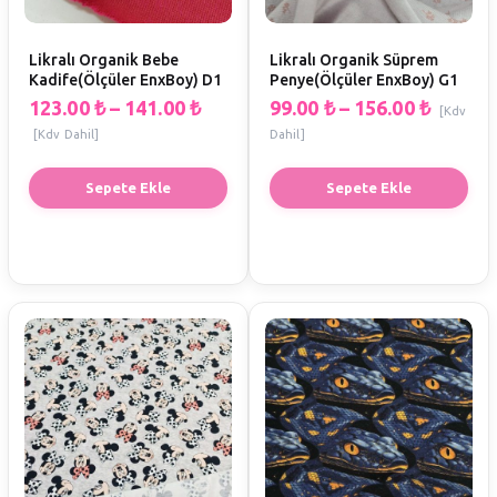
Likralı Organik Bebe
Likralı Organik Süprem
Kadife(Ölçüler EnxBoy) D1
Penye(Ölçüler EnxBoy) G1
123.00
₺
–
141.00
₺
99.00
₺
–
156.00
₺
[Kdv
[Kdv Dahil]
Dahil]
Sepete Ekle
Sepete Ekle