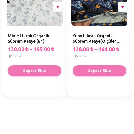
Minie Likralı Organik
Yılan Likralı Organik
Süprem Penye (B1)
Süprem Penye(Ölçüler
EnxBoy) (H1)
130.00
₺
–
195.00
₺
128.00
₺
–
164.00
₺
[Kdv Dahil]
[Kdv Dahil]
Sepete Ekle
Sepete Ekle