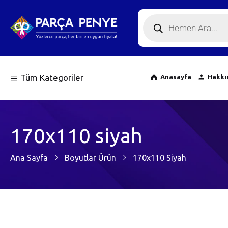
Tüm Kategoriler
Anasayfa
Hakkı
170x110 siyah
Ana Sayfa
Boyutlar Ürün
170x110 Siyah