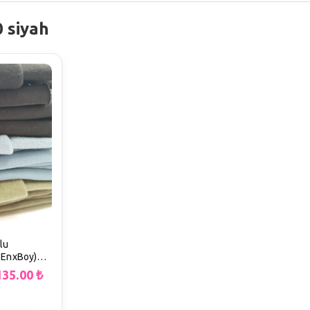
 siyah
lu
 EnxBoy)
135.00
₺