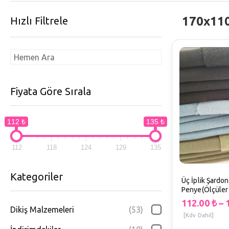
170x110
Hızlı Filtrele
Fiyata Göre Sırala
112 ₺
135 ₺
112
118
124
129
135
Kategoriler
Üç İplik Şardon
Penye(Ölçüler
D1
112.00
₺
–
Dikiş Malzemeleri
(53)
[Kdv Dahil]