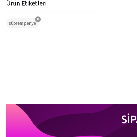
Ürün Etiketleri
0
süprem penye
Sİ