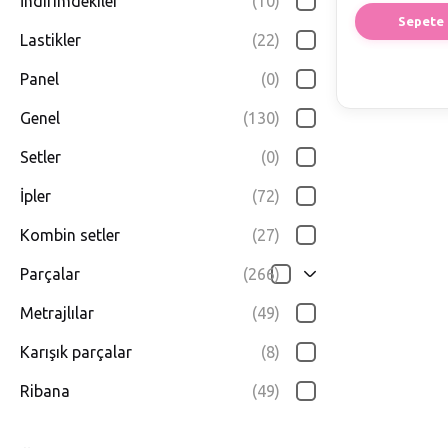
İndirimdekiler
(10)
Sepete 
Lastikler
(22)
Panel
(0)
Genel
(130)
Setler
(0)
İpler
(72)
Kombin setler
(27)
Parçalar
(266)
Metrajlılar
(49)
Karışık parçalar
(8)
Ribana
(49)