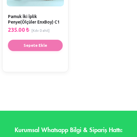
Pamuk İki İplik
Penye(Ölçüler EnxBoy) C1
235.00
₺
[Kdv Dahil]
Sepete Ekle
Kurumsal Whatsapp Bilgi & Sipariş Hattı: