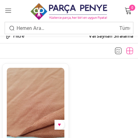
0
Giriş Yap
Filtre
Varsayılan Sıralama
Beni hatırla
Şifrenizi mi unuttunuz?
GIRIŞ
HESAP OLUŞTUR