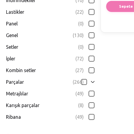
İndirimdekiler
(10)
Sepete 
Lastikler
(22)
Panel
(0)
Genel
(130)
Setler
(0)
İpler
(72)
Kombin setler
(27)
Parçalar
(266)
Metrajlılar
(49)
Karışık parçalar
(8)
Ribana
(49)