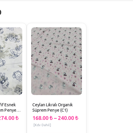
0
fif Esnek
Ceylan Likralı Organik
em Penye
Süprem Penye (C1)
y) (Ğ1)
274.00
₺
168.00
₺
–
240.00
₺
[Kdv Dahil]