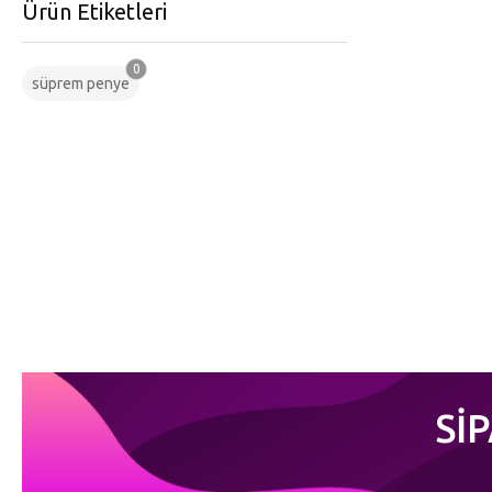
Ürün Etiketleri
0
süprem penye
Sİ