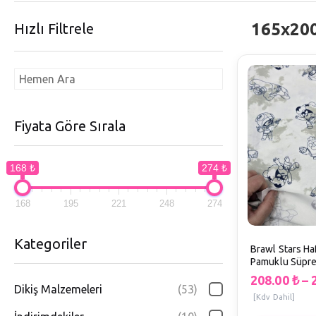
165x20
Hızlı Filtrele
Fiyata Göre Sırala
168 ₺
274 ₺
168
195
221
248
274
Kategoriler
Brawl Stars Ha
Pamuklu Süpr
(Ölçüler EnxBo
208.00
₺
–
Dikiş Malzemeleri
(53)
[Kdv Dahil]