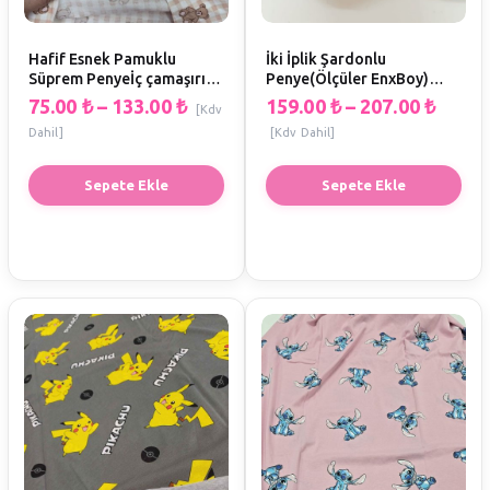
Hafif Esnek Pamuklu
İki İplik Şardonlu
Süprem Penyeİç çamaşırı,
Penye(Ölçüler EnxBoy)
tişört, şort, pijama
(KOYU GRİ) A1
75.00
₺
–
133.00
₺
159.00
₺
–
207.00
₺
[Kdv
yapımına uygun(Ölçüler
Dahil]
[Kdv Dahil]
EnxBoy) G1
Sepete Ekle
Sepete Ekle