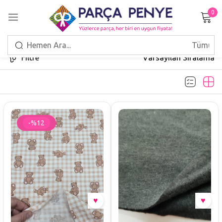
0
Giriş Yap
Filtre
Varsayılan Sıralama
Beni hatırla
Şifrenizi mi unuttunuz?
-%12
GIRIŞ
HESAP OLUŞTUR