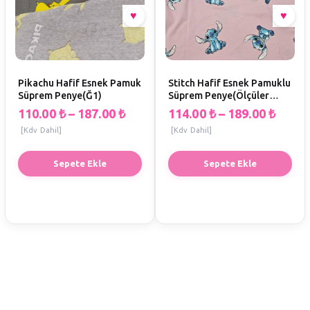
Pikachu Hafif Esnek Pamuk
Stitch Hafif Esnek Pamuklu
Süprem Penye(Ğ1)
Süprem Penye(Ölçüler
EnxBoy) (Ğ1)
110.00
₺
–
187.00
₺
114.00
₺
–
189.00
₺
[Kdv Dahil]
[Kdv Dahil]
Sepete Ekle
Sepete Ekle