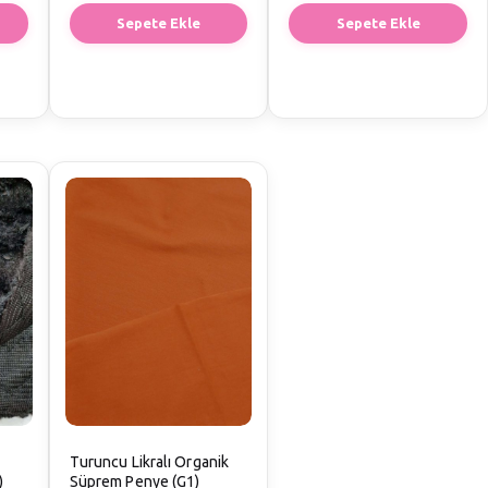
Sepete Ekle
Sepete Ekle
Turuncu Likralı Organik
)
Süprem Penye (G1)