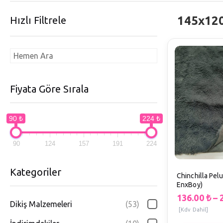
145x12
Hızlı Filtrele
Fiyata Göre Sırala
90 ₺
224 ₺
90
124
157
191
224
Kategoriler
Chinchilla Pel
EnxBoy)
136.00
₺
–
Dikiş Malzemeleri
(53)
[Kdv Dahil]