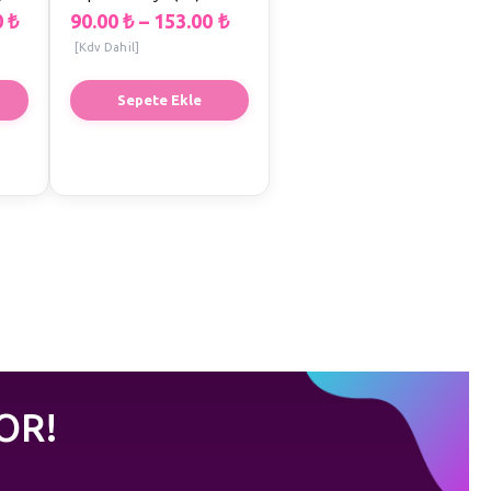
0
₺
90.00
₺
–
153.00
₺
[Kdv Dahil]
Sepete Ekle
OR!