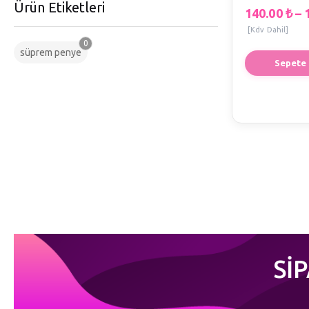
Ürün Etiketleri
140.00
₺
–
[Kdv Dahil]
0
süprem penye
Sepete 
Sİ