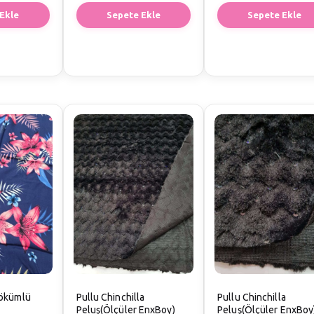
Ekle
Sepete Ekle
Sepete Ekle
ökümlü
Pullu Chinchilla
Pullu Chinchilla
Peluş(Ölçüler EnxBoy)
Peluş(Ölçüler EnxBoy