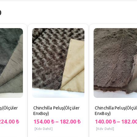
0
uş(Ölçüler
Chinchilla Peluş(Ölçüler
Chinchilla Peluş(Ölçü
EnxBoy)
EnxBoy)
224.00
₺
154.00
₺
–
182.00
₺
140.00
₺
–
182.0
[Kdv Dahil]
[Kdv Dahil]