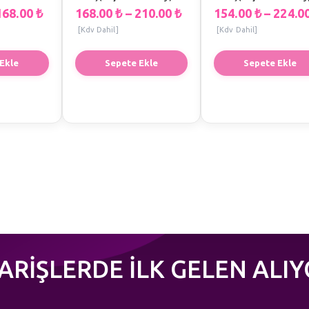
168.00
₺
168.00
₺
–
210.00
₺
154.00
₺
–
224.0
[Kdv Dahil]
[Kdv Dahil]
Ekle
Sepete Ekle
Sepete Ekle
PARİŞLERDE İLK GELEN ALIY