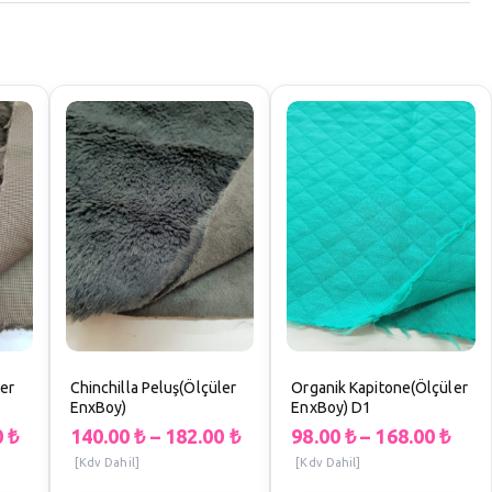
ler
Chinchilla Peluş(Ölçüler
Organik Kapitone(Ölçüler
EnxBoy)
EnxBoy) D1
0
₺
140.00
₺
–
182.00
₺
98.00
₺
–
168.00
₺
[Kdv Dahil]
[Kdv Dahil]