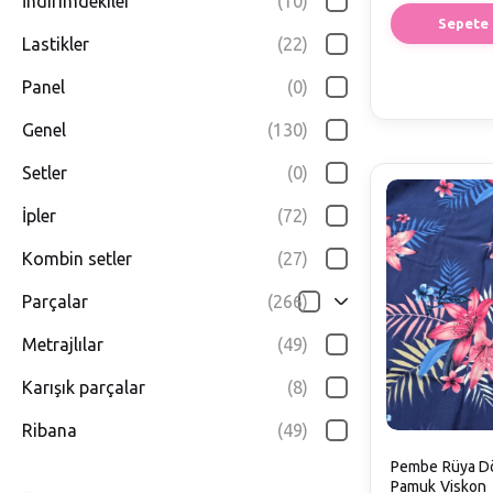
İndirimdekiler
(10)
Sepete 
Lastikler
(22)
Panel
(0)
Genel
(130)
Setler
(0)
İpler
(72)
Kombin setler
(27)
Parçalar
(266)
Metrajlılar
(49)
Karışık parçalar
(8)
Ribana
(49)
Pembe Rüya D
Pamuk Viskon