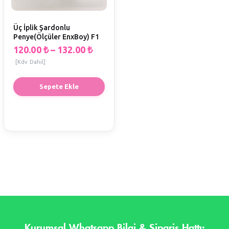
Üç İplik Şardonlu
Penye(Ölçüler EnxBoy) F1
120.00
₺
–
132.00
₺
[Kdv Dahil]
Sepete Ekle
Kurumsal Whatsapp Bilgi & Sipariş Hattı: