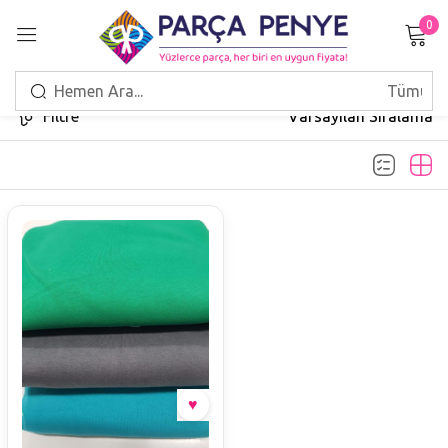
0
Giriş Yap
Filtre
Varsayılan Sıralama
Beni hatırla
Şifrenizi mi unuttunuz?
GIRIŞ
HESAP OLUŞTUR