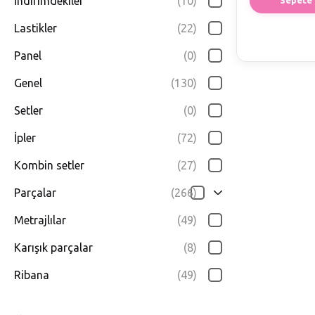
İndirimdekiler
(10)
Lastikler
(22)
Panel
(0)
Genel
(130)
Setler
(0)
İpler
(72)
Kombin setler
(27)
Parçalar
(266)
Metrajlılar
(49)
Karışık parçalar
(8)
Ribana
(49)