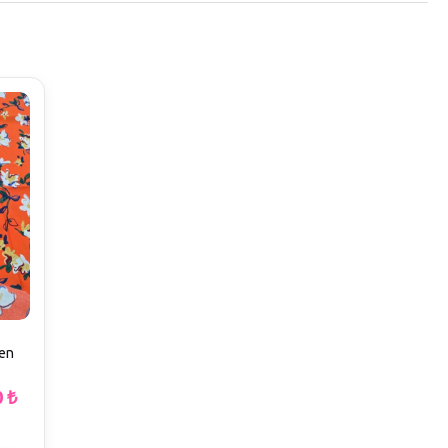
en
0
₺