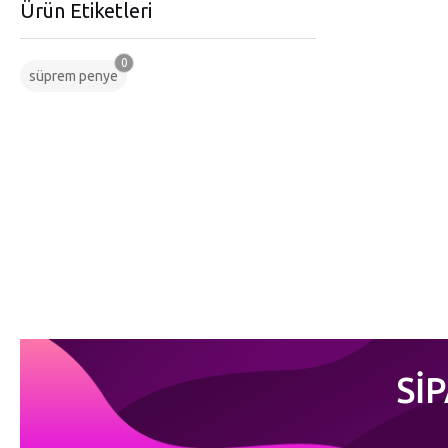
Ürün Etiketleri
0
süprem penye
Sİ