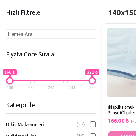
140x15
Hızlı Filtrele
Fiyata Göre Sırala
166 ₺
322 ₺
166
205
244
283
322
Kategoriler
İki İplik Pamuk
Penye(Ölçüler
B1
166.00
₺
[K
Dikiş Malzemeleri
(53)
Sepete 