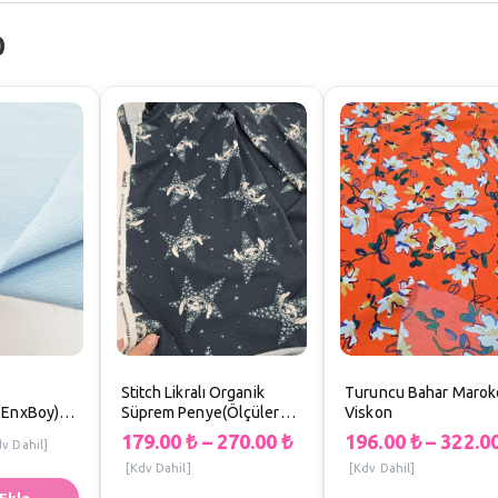
0
Stitch Likralı Organik
Turuncu Bahar Marok
 EnxBoy)
Süprem Penye(Ölçüler
Viskon
EnxBoy)
179.00
₺
–
270.00
₺
196.00
₺
–
322.0
dv Dahil]
[Kdv Dahil]
[Kdv Dahil]
Ekle