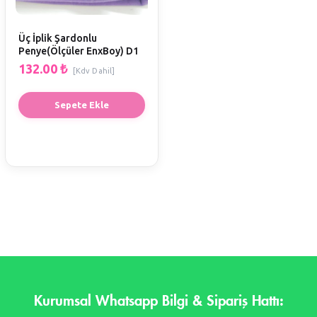
Üç İplik Şardonlu
Penye(Ölçüler EnxBoy) D1
132.00
₺
[Kdv Dahil]
Sepete Ekle
Kurumsal Whatsapp Bilgi & Sipariş Hattı: