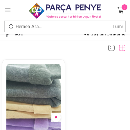
0
Giriş Yap
Filtre
Varsayılan Sıralama
Beni hatırla
Şifrenizi mi unuttunuz?
GIRIŞ
HESAP OLUŞTUR