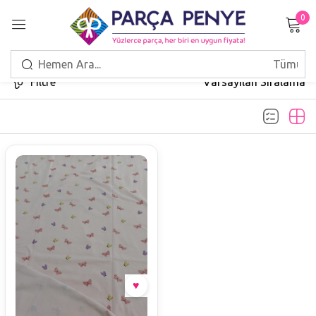
0
Giriş Yap
Filtre
Varsayılan Sıralama
Beni hatırla
Şifrenizi mi unuttunuz?
GIRIŞ
HESAP OLUŞTUR