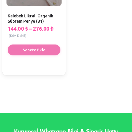
Kelebek Likralı Organik
Süprem Penye (B1)
144.00
₺
–
276.00
₺
[Kdv Dahil]
Sepete Ekle
Kurumsal Whatsapp Bilgi & Sipariş Hattı: