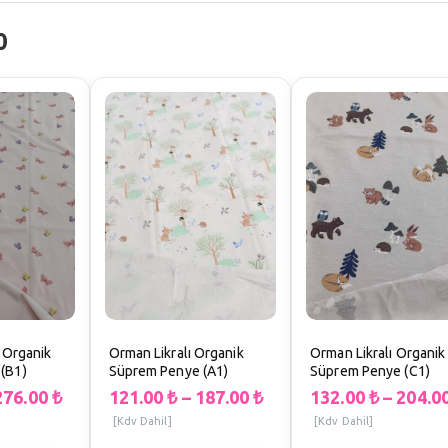
0
ı Organik
Orman Likralı Organik
Orman Likralı Organik
(B1)
Süprem Penye (A1)
Süprem Penye (C1)
276.00
₺
121.00
₺
–
187.00
₺
132.00
₺
–
204.0
[Kdv Dahil]
[Kdv Dahil]