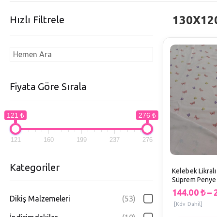
130X12
Hızlı Filtrele
Fiyata Göre Sırala
121 ₺
276 ₺
121
160
199
237
276
Kategoriler
Kelebek Likral
Süprem Penye 
144.00
₺
–
Dikiş Malzemeleri
(53)
[Kdv Dahil]