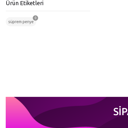
Ürün Etiketleri
0
süprem penye
Sİ