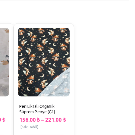
Peri Likralı Organik
Süprem Penye (Ğ1)
0
₺
156.00
₺
–
221.00
₺
[Kdv Dahil]