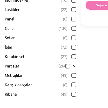
İndirimdekiler
(10)
Sepete 
Lastikler
(22)
Panel
(0)
Genel
(130)
Setler
(0)
İpler
(72)
Kombin setler
(27)
Parçalar
(266)
Metrajlılar
(49)
Karışık parçalar
(8)
Ribana
(49)