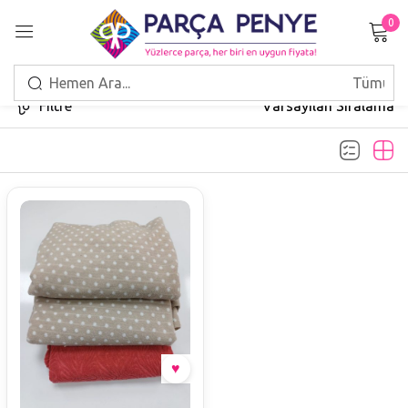
0
Giriş Yap
Filtre
Varsayılan Sıralama
Beni hatırla
Şifrenizi mi unuttunuz?
GIRIŞ
HESAP OLUŞTUR