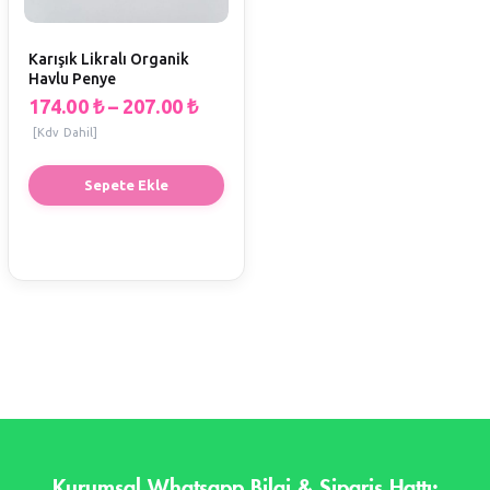
Karışık Likralı Organik
Havlu Penye
174.00
₺
–
207.00
₺
[Kdv Dahil]
Sepete Ekle
Kurumsal Whatsapp Bilgi & Sipariş Hattı: