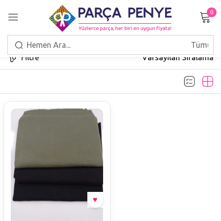
0
Giriş Yap
Filtre
Varsayılan Sıralama
Beni hatırla
Şifrenizi mi unuttunuz?
GIRIŞ
HESAP OLUŞTUR