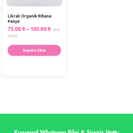
Likralı Organik Ribana
Penye
75.00
₺
–
105.00
₺
[Kdv
Dahil]
Sepete Ekle
Kurumsal Whatsapp Bilgi & Sipariş Hattı: