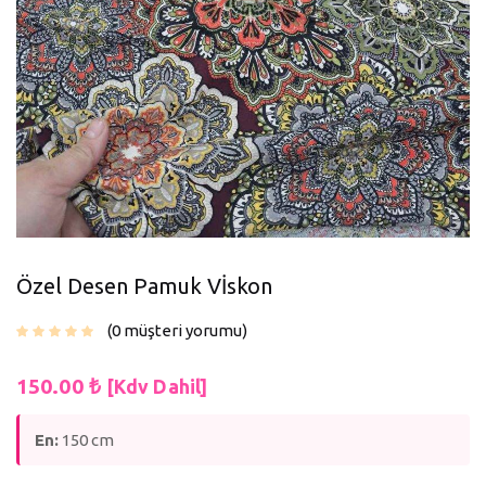
Özel Desen Pamuk Vİskon
0
müşteri yorumu
150.00
₺
[Kdv Dahil]
En:
150 cm