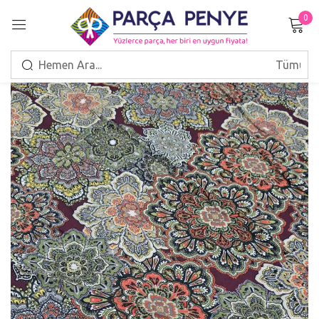
0
Giriş Yap
Beni hatırla
Şifrenizi mi unuttunuz?
GIRIŞ
HESAP OLUŞTUR