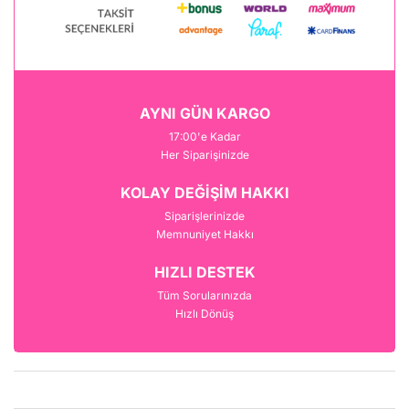
AYNI GÜN KARGO
17:00'e Kadar
Her Siparişinizde
KOLAY DEĞİŞİM HAKKI
Siparişlerinizde
Memnuniyet Hakkı
HIZLI DESTEK
Tüm Sorularınızda
Hızlı Dönüş