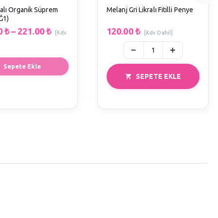
ralı Organik Süprem
Melanj Gri Likralı Fitilli Penye
Ğ1)
0
₺
–
221.00
₺
120.00
₺
[Kdv
[Kdv Dahil]
Sepete Ekle
SEPETE EKLE