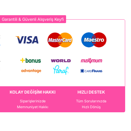
Garantili & Güvenli Alışveriş Keyfi
KOLAY DEĞİŞİM HAKKI
HIZLI DESTEK
Siparişlerinizde
Tüm Sorularınızda
Memnuniyet Hakkı
Hızlı Dönüş