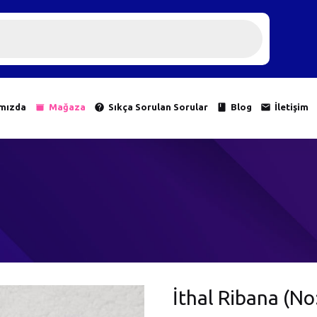
mızda
Mağaza
Sıkça Sorulan Sorular
Blog
İletişim
İthal Ribana (No