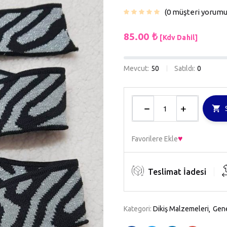
0
müşteri yorum
85.00
₺
[Kdv Dahil]
Mevcut:
50
Satıldı:
0
Favorilere Ekle
Teslimat İadesi
Kategori:
Dikiş Malzemeleri
Gen