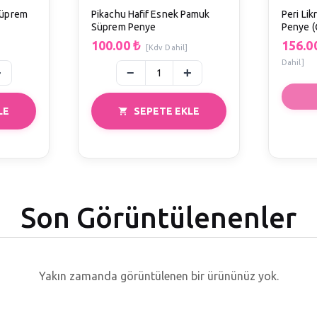
 Süprem
Pikachu Hafif Esnek Pamuk
Peri Lik
Süprem Penye
Penye (
100.00
₺
156.0
[Kdv Dahil]
Dahil]
LE
SEPETE EKLE
Son Görüntülenenler
Yakın zamanda görüntülenen bir ürününüz yok.