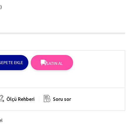
u
SEPETE EKLE
SATIN AL
Ölçü Rehberi
Soru sor
el