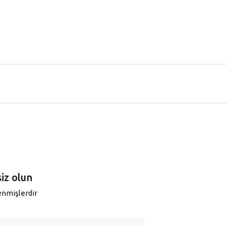
siz olun
lenmişlerdir