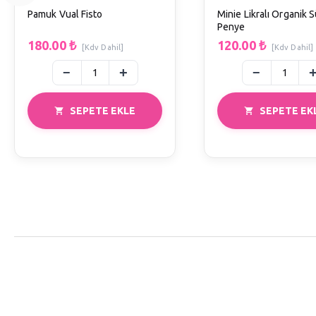
Pamuk Vual Fisto
Minie Likralı Organik
Penye
180.00
₺
120.00
₺
[Kdv Dahil]
[Kdv Dahil]
SEPETE EKLE
SEPETE EK