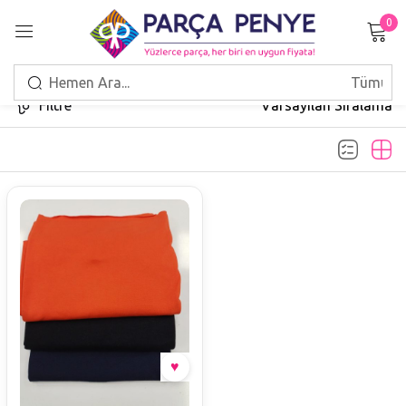
0
Giriş Yap
Filtre
Varsayılan Sıralama
Beni hatırla
Şifrenizi mi unuttunuz?
GIRIŞ
HESAP OLUŞTUR