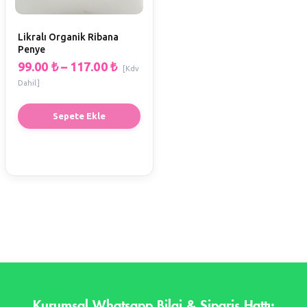
Likralı Organik Ribana
Penye
99.00
₺
–
117.00
₺
[Kdv
Dahil]
Sepete Ekle
Kurumsal Whatsapp Bilgi & Sipariş Hattı: