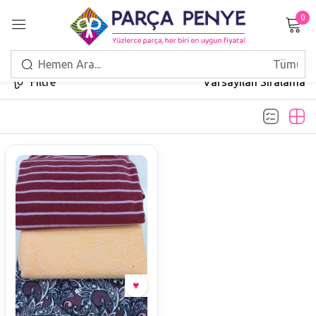
0
Giriş Yap
Filtre
Varsayılan Sıralama
Beni hatırla
Şifrenizi mi unuttunuz?
GIRIŞ
HESAP OLUŞTUR