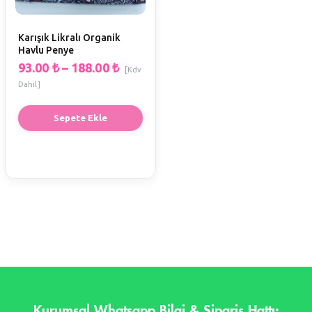
Karışık Likralı Organik
Havlu Penye
93.00
₺
–
188.00
₺
[Kdv
Dahil]
Sepete Ekle
Kurumsal Whatsapp Bilgi & Sipariş Hattı: